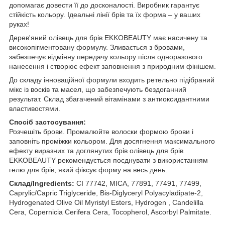
допомагає довести її до досконалості. Виробник гарантує
стійкість кольору. Ідеальні лінії брів та їх форма – у ваших
руках!
Дерев'яний олівець для брів EKKOBEAUTY має насичену та
високопігментовану формулу. Зливається з бровами,
забезпечує відмінну передачу кольору після одноразового
нанесення і створює ефект заповнення з природним фінішем.
До складу інноваційної формули входить ретельно підібраний
мікс із восків та масел, що забезпечують бездоганний
результат. Склад збагачений вітамінами з антиоксидантними
властивостями.
Спосіб застосування:
Розчешіть брови. Промалюйте волоски формою брови і
заповніть проміжки кольором. Для досягнення максимального
ефекту виразних та доглянутих брів олівець для брів
EKKOBEAUTY рекомендується поєднувати з використанням
гелю для брів, який фіксує форму на весь день.
Склад/Ingredients:
СI 77742, MICA, 77891, 77491, 77499,
Caprylic/Capric Triglyceride, Bis-Diglyceryl Polyacyladipate-2,
Hydrogenated Olive Oil Myristyl Esters, Hydrogen , Candelilla
Cera, Copernicia Cerifera Cera, Tocopherol, Ascorbyl Palmitate.