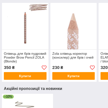
Олівець для брів пудровий
Zola олівець-коректор
Олів
Powder Brow Pencil ZOLA
(консилер) для брів і очей
ELAN
(Blonde)
/ bl
350
230
320
₴
₴
Купити
Купити
Акційні пропозиції та новинки
–10%