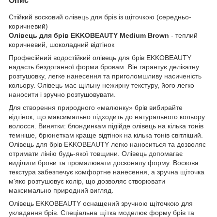
Опис
Стійкий восковий олівець для брів із щіточкою (середньо-
коричневий)
Олівець для брів EKKOBEAUTY Medium Brown
- теплий
коричневий, шоколадний відтінок
Професійний водостійкий олівець для брів EKKOBEAUTY
надасть бездоганної форми бровам. Він гарантує делікатну
розтушовку, легке нанесення та приголомшливу насиченість
кольору. Олівець має щільну нежирну текстуру, його легко
наносити і зручно розтушовувати.
Для створення природного «малюнку» брів вибирайте
відтінок, що максимально підходить до натурального кольору
волосся. Винятки: блондинкам підійде олівець на кілька тонів
темніше, брюнеткам краще відтінок на кілька тонів світліший.
Олівець для брів EKKOBEAUTY легко наноситься та дозволяє
отримати лінію будь-якої товщини. Олівець допомагає
виділити брови та промалювати досконалу форму. Воскова
текстура забезпечує комфортне нанесення, а зручна щіточка
м'яко розтушовує колір, що дозволяє створювати
максимально природний вигляд.
Олівець EKKOBEAUTY оснащений зручною щіточкою для
укладання брів. Спеціальна щітка моделює форму брів та