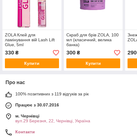
ZOLA Клей для
Скраб для брів ZOLA, 100
Знеж
ламінування вій Lash Lift
мл (класичний, велика
ZOLA
Glue, 5ml
банка)
330
300
290
₴
₴
Купити
Купити
Про нас
100% позитивних з 119 відгуків за рік
Працює з 30.07.2016
м. Чернівці
вул.29 Березня, 22, Чернівці, Україна
Контакти