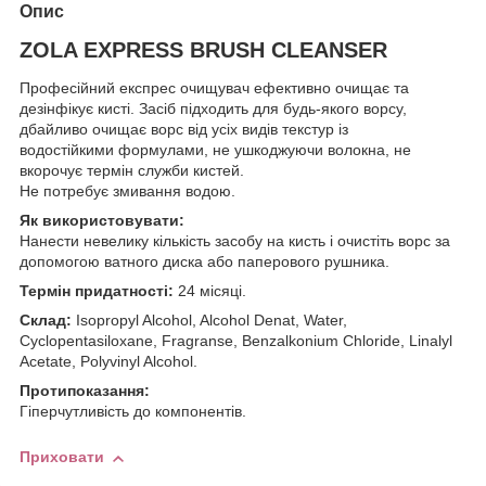
Опис
ZOLA EXPRESS BRUSH CLEANSER
Професійний експрес очищувач ефективно очищає та
дезінфікує кисті. Засіб підходить для будь-якого ворсу,
дбайливо очищає ворс від усіх видів текстур із
водостійкими формулами, не ушкоджуючи волокна, не
вкорочує термін служби кистей.
Не потребує змивання водою.
Як використовувати:
Нанести невелику кількість засобу на кисть і очистіть ворс за
допомогою ватного диска або паперового рушника.
Термін придатності:
24 місяці.
Склад:
Isopropyl Alcohol, Alcohol Denat, Water,
Cyclopentasiloxane, Fragranse, Benzalkonium Chloride, Linalyl
Acetate, Polyvinyl Alcohol.
Протипоказання:
Гіперчутливість до компонентів.
Приховати