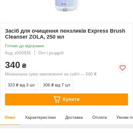
Засіб для очищення пензликів Express Brush
Cleanser ZOLA, 250 мл
Готово до відправки
Код: z020935
Опт і роздріб
340
₴
Мінімальна сума замовлення на сайті — 500 ₴
323 ₴
від 3 шт.
306 ₴
від 7 шт.
Купити
Опис
Характеристики
Доставка
Оплата
Умови п