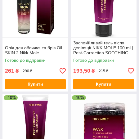
Заспокійливий гель після
Олія для обличчя та брів Oil
депіляції NIKK MOLE 100 ml |
SKIN 2 Nikk Mole
Post-Correction SOOTHING
GEL
Готово до відправки
Готово до відправки
261
193,50
₴
₴
290 ₴
215 ₴
Купити
Купити
–10%
–10%