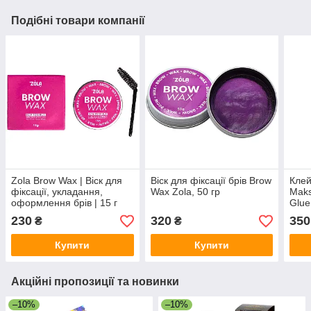
Подібні товари компанії
Zola Brow Wax | Віск для
Віск для фіксації брів Brow
Клей
фіксації, укладання,
Wax Zola, 50 гр
Maks
оформлення брів | 15 г
Glue
230
320
350
₴
₴
Купити
Купити
Акційні пропозиції та новинки
–10%
–10%