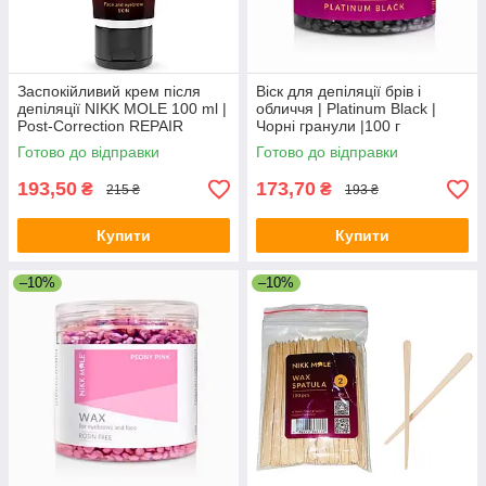
Заспокійливий крем після
Віск для депіляції брів і
депіляції NIKK MOLE 100 ml |
обличчя | Platinum Black |
Post-Correction REPAIR
Чорні гранули |100 г
CREAM
Готово до відправки
Готово до відправки
193,50
173,70
₴
₴
215 ₴
193 ₴
Купити
Купити
–10%
–10%