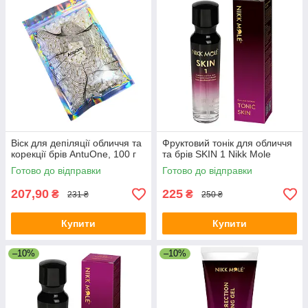
Віск для депіляції обличчя та
Фруктовий тонік для обличчя
корекції брів AntuOne, 100 г
та брів SKIN 1 Nikk Mole
Готово до відправки
Готово до відправки
207,90
225
₴
₴
231 ₴
250 ₴
Купити
Купити
–10%
–10%