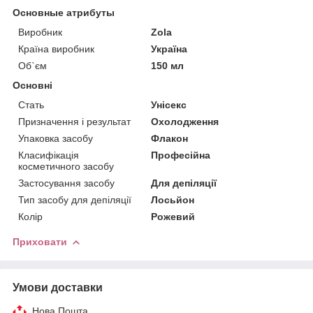
Основные атрибуты
Виробник
Zola
Країна виробник
Україна
Об`єм
150 мл
Основні
Стать
Унісекс
Призначення і результат
Охолодження
Упаковка засобу
Флакон
Класифікація
Професійна
косметичного засобу
Застосування засобу
Для депіляції
Тип засобу для депіляції
Лосьйон
Колір
Рожевий
Приховати
Умови доставки
Нова Пошта