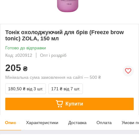
Тонік охолоджуючий для брів (Freeze brow
tonic) ZOLA, 150 мл
Готово до відправки
Код: z020912
Опт і роздріб
205
₴
Мінімальна сума замовлення на сайті — 500 ₴
180,50 ₴
від 3 шт.
171 ₴
від 7 шт.
Купити
Опис
Характеристики
Доставка
Оплата
Умови п