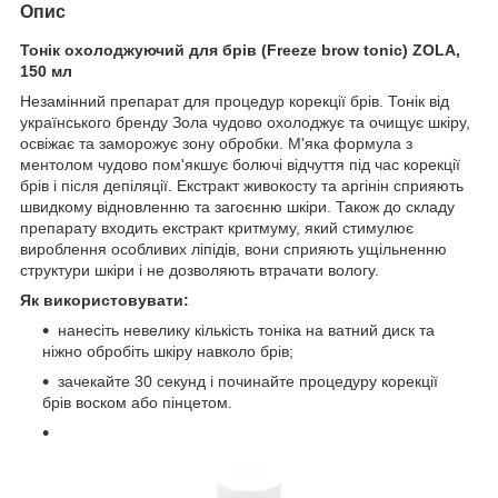
Опис
Тонік охолоджуючий для брів (Freeze brow tonic) ZOLA,
150 мл
Незамінний препарат для процедур корекції брів. Тонік від
українського бренду Зола чудово охолоджує та очищує шкіру,
освіжає та заморожує зону обробки. М'яка формула з
ментолом чудово пом'якшує болючі відчуття під час корекції
брів і після депіляції. Екстракт живокосту та аргінін сприяють
швидкому відновленню та загоєнню шкіри. Також до складу
препарату входить екстракт критмуму, який стимулює
вироблення особливих ліпідів, вони сприяють ущільненню
структури шкіри і не дозволяють втрачати вологу.
Як використовувати:
нанесіть невелику кількість тоніка на ватний диск та
ніжно обробіть шкіру навколо брів;
зачекайте 30 секунд і починайте процедуру корекції
брів воском або пінцетом.