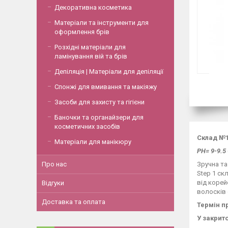
Декоративна косметика
Матеріали та інструменти для
оформлення брів
Розхідні матеріали для
ламінування вій та брів
Депіляція | Матеріали для депіляції
Спонжі для вмивання та макіяжу
Засоби для захисту та гігієни
Баночки та органайзери для
косметичних засобів
Склад №1 
Матеріали для манікюру
PH= 9-9.5
Зручна та
Про нас
Step 1 ск
від корей
Відгуки
волосків 
Доставка та оплата
Термін п
У закрит