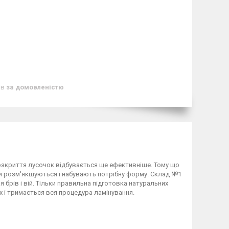
ів
за домовленістю
розкриття лусочок відбувається ще ефективніше. Тому що
ки розм'якшуються і набувають потрібну форму. Склад №1
 брів і вій. Тільки правильна підготовка натуральних
 і тримається вся процедура ламінування.