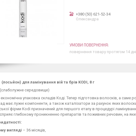
+380 (50) 621-52-34
Олександра
повернення товару протягом 14 дн
(лосьйон) для ламінування вій та брів KODI, 8 г
(слаболужне середовище)
 економічна упаковка складів Коді. Тепер підготовка волосків, а саме 
лад має лужні компоненти, а також каталізатори за рахунок яких волос
ської фірми Kodi призначений для першого етапу в процедурі ламінування
сприяє глибокому проникненню препаратів та поживних речовин, на яких
ридатності:
ому вигляді
– 36 місяців,