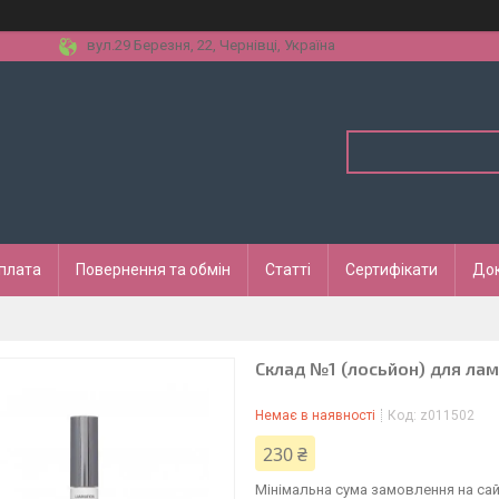
вул.29 Березня, 22, Чернівці, Україна
оплата
Повернення та обмін
Статті
Сертифікати
До
Склад №1 (лосьйон) для ламін
Немає в наявності
Код:
z011502
230 ₴
Мінімальна сума замовлення на сай