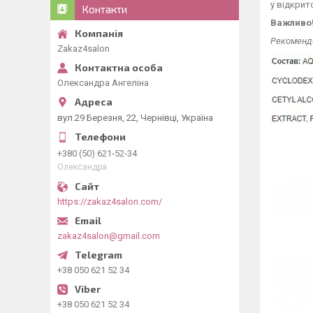
у відкрит
Контакти
Важливо!
Рекомендо
Zakaz4salon
Олександра Ангеліна
вул.29 Березня, 22, Чернівці, Україна
+380 (50) 621-52-34
Олександра
https://zakaz4salon.com/
zakaz4salon@gmail.com
+38 050 621 52 34
+38 050 621 52 34