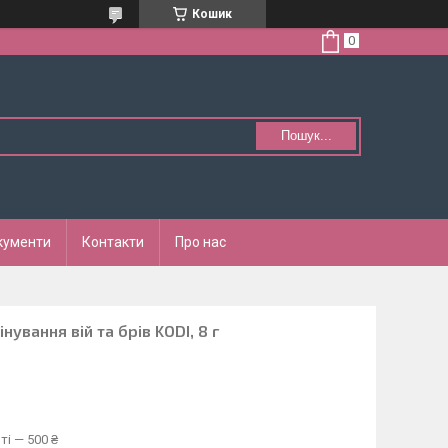
Кошик
Пошук...
кументи
Контакти
Про нас
ування вій та брів KODI, 8 г
ті — 500 ₴