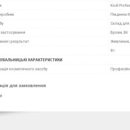
к
Kodi Profes
виробник
Південна 
бу
Склад для
 застосування
Брови, Вії
ення і результат
Живлення,
8 г
УВАЛЬНИЦЬКІ ХАРАКТЕРИСТИКИ
кація косметичного засобу
Професійн
ація для замовлення
 ₴