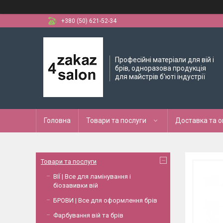
+380 (50) 621-52-34
Професійні матеріали для вій і
брів, одноразова продукція
для майстрів б'юті індустрії
Головна
Товари та послуги
Доставка та 
Товари та послуги
ВІЇ | Все для ламінування і
біозавивки вій
БРОВИ | Все для оформлення брів
Фарбування вій та брів