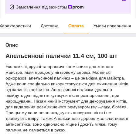
Замовлення під захистом
Характеристики
Доставка
Оплата
Умови повернення
Опис
Апельсинові палички 11.4 см, 100 шт
Економічні, зручні та практичні помічники для кожного
майстра, який працює у нігтьовому сервісі. Маленькі
одноразові апельсинові палички – це знахідка для майстра.
Адже вони спеціально використовуються для очищення нігтів
від залишків покриттів. Апельсинові палички ідеально
підійдуть для підняття кутикули після розпарювання, при
нарощуванні. Незамінний інструмент для декорування нігтів,
для видалення розм'якшеного ремувером гель-лаку, біогеля.
При цьому вони не пошкоджують поверхню нігтя і не
травмують шкіру. Також Апельсинове дерево має властивості
антисептика, воно одночасно міцне і досить м'яке, тому
паличка не ламається в руках.