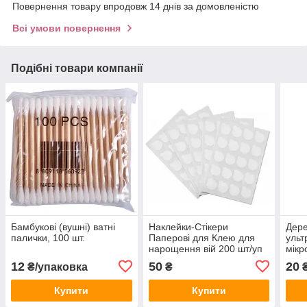
Повернення товару впродовж 14 днів за домовленістю
Всі умови повернення
Подібні товари компанії
Бамбукові (вушні) ватні
Наклейки-Стікери
Дере
палички, 100 шт.
Паперові для Клею для
ульт
нарощення вій 200 шт/уп
мікр
(10 листів по 20шт.)
7 см
12
50
20
₴/упаковка
₴
₴
Купити
Купити