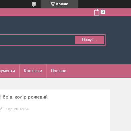
Кошик
Пошук...
кументи
Контакти
Про нас
і брів, колір рожевий
іб
Код:
z010934