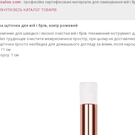
4salon.com
- професійні сертифіковані матеріали для ламінування вій і б
ЯНУТИ ВЕСЬ КАТАЛОГ ТОВАРІВ
 щіточка для вій і брів, колір рожевий
омічник для швидкої і якісної очистки вій і брів. Незамінний інструмент
ез труднощів очистити межресничное простір, при цьому не доставляю д
щіточка просто необхідна для домашнього догляду за віями, після наро
 11 см
орсу: 1 см