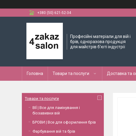
+380 (50) 621-52-34
Професійні матеріали для вій і
брів, одноразова продукція
для майстрів б'юті індустрії
Головна
Товари та послуги
Доставка та 
Товари та послуги
ВІЇ | Все для ламінування і
біозавивки вій
БРОВИ | Все для оформлення брів
Фарбування вій та брів