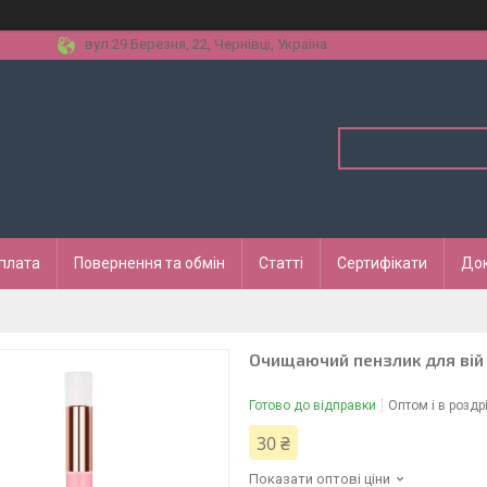
вул.29 Березня, 22, Чернівці, Україна
оплата
Повернення та обмін
Статті
Сертифікати
До
Очищаючий пензлик для вій 
Готово до відправки
Оптом і в роздр
30 ₴
Показати оптові ціни