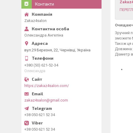
Zakaz
Контакти
ПЕРЕГЛ
Zakaz4salon
Очищаюча
Зручний п
Олександра Ангеліна
зможете б
Також ця 
Довжина:
вул.29 Березня, 22, Чернівці, Україна
Діаметр в
+380 (50) 621-52-34
Олександра
https://zakaz4salon.com/
zakaz4salon@gmail.com
+38 050 621 52 34
+38 050 621 52 34