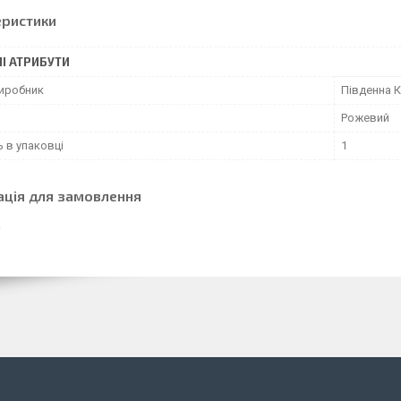
еристики
І АТРИБУТИ
виробник
Південна 
Рожевий
ь в упаковці
1
ація для замовлення