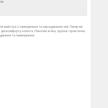
рів
 для майстра з ламінування та нарощуванню вій. Тепер ви
искомфорту клієнта. Пензлик м'яка, зручна і практична.
щування та ламінування.