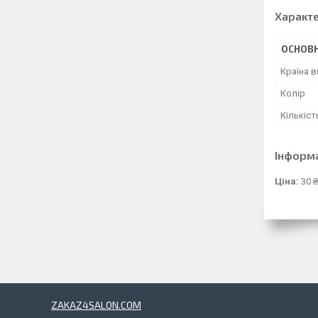
Характ
ОСНОВН
Країна 
Колір
Кількіст
Інформ
Ціна:
30 ₴
ZAKAZ4SALON.COM