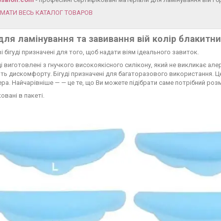
ИМАТИ ВЕСЬ КАТАЛОГ ТОВАРОВ
 для ламінування та завивання вій колір
блакитн
і бігуді призначені для того, щоб надати віям ідеального завиток.
уді виготовлені з гнучкого високоякісного силікону, який не викликає алер
ь дискомфорту. Бігуді призначені для багаторазового використання. Ц
ра. Найчарівніше — — це те, що Ви можете підібрати саме потрібний розм
ковані в пакеті.