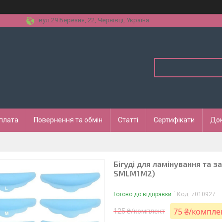
вул.29 Березня, 22, Чернівці, Україна
оплата
Повернення та обмін
Статті
Сертифікати
До
Бігуді для ламінування та з
SMLM1M2)
Готово до відправки
Код:
z010927
75 ₴/компле
125 ₴/комплект