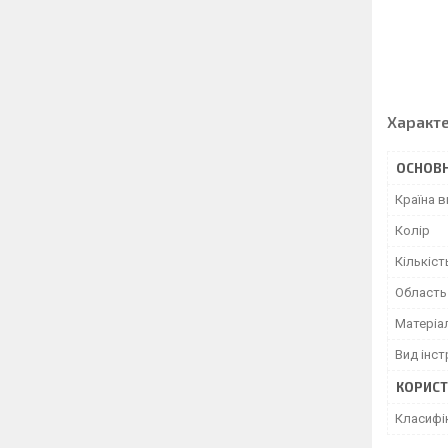
Характ
ОСНОВН
Країна 
Колір
Кількіст
Область
Матеріа
Вид інс
КОРИСТ
Класифі