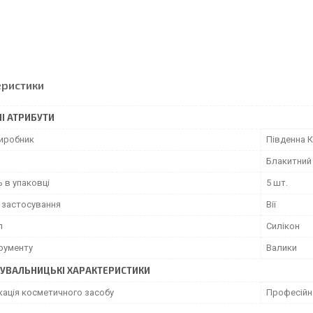
еристики
І АТРИБУТИ
виробник
Південна 
Блакитний
ь в упаковці
5 шт.
 застосування
Вії
л
Силікон
трументу
Валики
УВАЛЬНИЦЬКІ ХАРАКТЕРИСТИКИ
кація косметичного засобу
Професійн