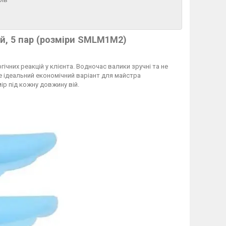
ий
, 5 пар (розміри SMLM1M2)
гічних реакцій у клієнта. Водночас валики зручні та не
е ідеальний економічний варіант для майстра
ір під кожну довжину вій.