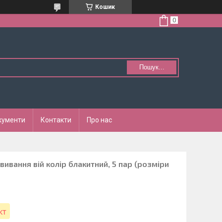
Кошик
Пошук...
кументи
Контакти
Про нас
авивання вій колір блакитний, 5 пар (розміри
кт