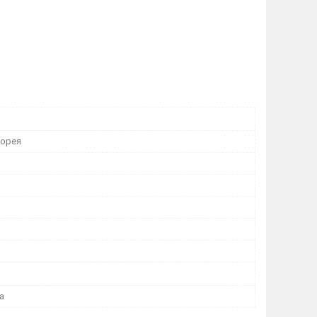
Корея
а