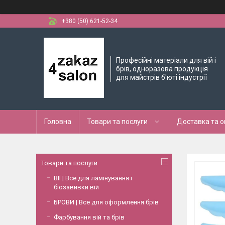
+380 (50) 621-52-34
Професійні матеріали для вій і
брів, одноразова продукція
для майстрів б'юті індустрії
Головна
Товари та послуги
Доставка та 
Товари та послуги
ВІЇ | Все для ламінування і
біозавивки вій
БРОВИ | Все для оформлення брів
Фарбування вій та брів