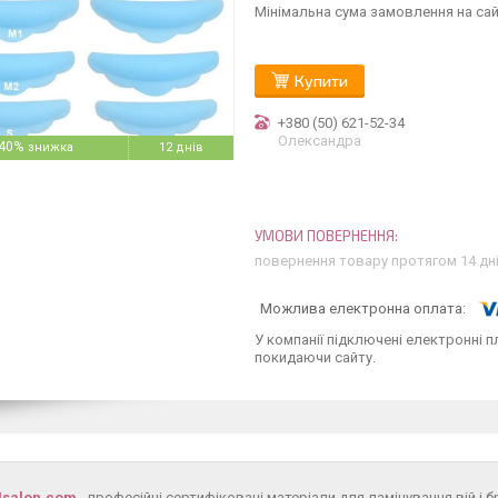
Мінімальна сума замовлення на сай
Купити
+380 (50) 621-52-34
Олександра
40%
12 днів
повернення товару протягом 14 дн
У компанії підключені електронні п
покидаючи сайту.
4salon.com
- професійні сертифіковані матеріали для ламінування вій і б