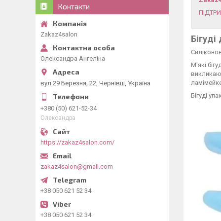
Контакти
ПІДТР
Zakaz4salon
Бігуді
Силіконов
Олександра Ангеліна
М'які біг
викликают
ламімейке
вул.29 Березня, 22, Чернівці, Україна
Бігуді упа
+380 (50) 621-52-34
Олександра
https://zakaz4salon.com/
zakaz4salon@gmail.com
+38 050 621 52 34
+38 050 621 52 34