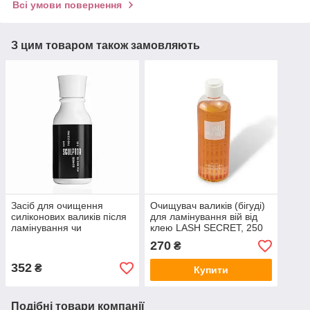
Всі умови повернення
З цим товаром також замовляють
Засіб для очищення
Очищувач валиків (бігуді)
силіконових валиків після
для ламінування вій від
ламінування чи
клею LASH SECRET, 250
фарбування вій | Sculptor
мл
270
₴
lash | Silicone Pad
Cleanser 50 г
352
₴
Купити
Подібні товари компанії