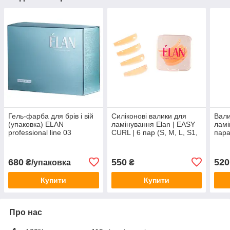
Гель-фарба для брів і вій
Силіконові валики для
Вали
(упаковка) ELAN
ламінування Elan | EASY
ламі
professional line 03
CURL | 6 пар (S, M, L, S1,
пар
medium brown Елан
M1, L1)
680
550
520
₴/упаковка
₴
Купити
Купити
Про нас