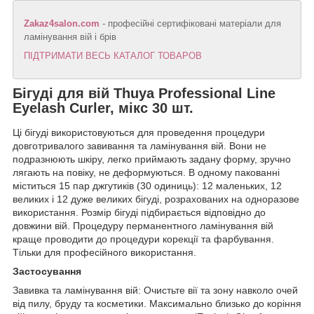
Zakaz4salon.com
- професійні сертифіковані матеріали для
ламінування вій і брів
ПІДТРИМАТИ ВЕСЬ КАТАЛОГ ТОВАРОВ
Бігуді для вій Thuya Professional Line
Eyelash Curler, мікс 30 шт.
Ці бігуді використовуються для проведення процедури
довготривалого завивання та ламінування вій. Вони не
подразнюють шкіру, легко приймають задану форму, зручно
лягають на повіку, не деформуються. В одному пакованні
міститься 15 пар джгутиків (30 одиниць): 12 маленьких, 12
великих і 12 дуже великих бігуді, розрахованих на одноразове
використання. Розмір бігуді підбирається відповідно до
довжини вій. Процедуру перманентного ламінування вій
краще проводити до процедури корекції та фарбування.
Тільки для професійного використання.
Застосування
Завивка та ламінування вій: Очистьте вії та зону навколо очей
від пилу, бруду та косметики. Максимально близько до коріння