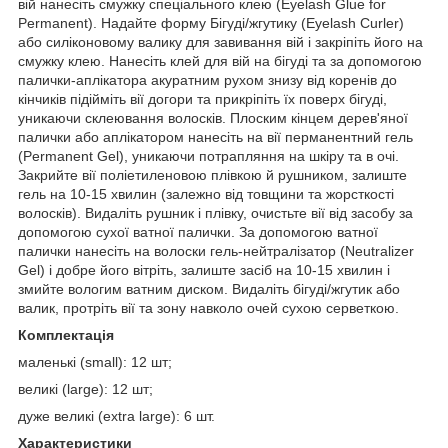
вій нанесіть смужку спеціального клею (Eyelash Glue for
Permanent). Надайте форму Бігуді/жгутику (Eyelash Curler)
або силіконовому валику для завивання вій і закріпіть його на
смужку клею. Нанесіть клей для вій на бігуді та за допомогою
палички-аплікатора акуратним рухом знизу від коренів до
кінчиків підійміть вії догори та прикріпіть їх поверх бігуді,
уникаючи склеювання волосків. Плоским кінцем дерев'яної
палички або аплікатором нанесіть на вії перманентний гель
(Permanent Gel), уникаючи потрапляння на шкіру та в очі.
Закрийте вії поліетиленовою плівкою й рушником, залиште
гель на 10-15 хвилин (залежно від товщини та жорсткості
волосків). Видаліть рушник і плівку, очистьте вії від засобу за
допомогою сухої ватної палички. За допомогою ватної
палички нанесіть на волоски гель-нейтралізатор (Neutralizer
Gel) і добре його вітріть, залиште засіб на 10-15 хвилин і
змийте вологим ватним диском. Видаліть бігуді/жгутик або
валик, протріть вії та зону навколо очей сухою серветкою.
Комплектація
маленькі (small): 12 шт;
великі (large): 12 шт;
дуже великі (extra large): 6 шт.
Характеристики