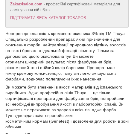
Zakaz4salon.com
- професійні сертифіковані матеріали для
ламінування вій і брів
ПІДТРИМАТИ ВЕСЬ КАТАЛОГ ТОВАРОВ
Неперевершена якість кремового окисника 3% від ТМ Thuya.
Спеціально розроблений препарат, який призначений для
окиснення фарби, нейтралізації природного відтінку волосків
на віях і бровах та ідеальній фіксації пігменту. Тільки за
допомогою цього окислювача туя Ви можете
отримати шикарний результат, після фарбування брів,
рівномірний тон і стійкий колір барвника. Препарат має
ніжну кремову консистенцію, тому він легко змішується з
фарбами, водночас полегшуючи їхнє нанесення.
Ви можете бути впевнені в якості матеріалів від іспанського
виробника. Адже професійна лінія Thuya — це тільки
сертифіковані препарати для фарбування брів, які пройшли
всі необхідні випробування якості в лабораторіях Іспанії. Ви
можете не переживати за здоров'я клієнтів, адже фарба
Туя відповідає всім європейським
косметичним нормам (Genetest) і дозволена для роботи в зоні
обличчя.