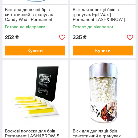
Віск для депіляції брів
Віск для корекції брів в
синтетичний в гранулах
гранулах Epil Wax |
Candy Wax | Permanent
Permanent LASH&BROW |
LASH&BROW | Ківі | 110g
Чорний | 250g
Готово до відправки
Готово до відправки
252
335
₴
₴
Купити
Купити
Воскові полоски для брів
Віск для депіляції брів
Permanent LASH&BROW, 5
синтетичний в гранулах