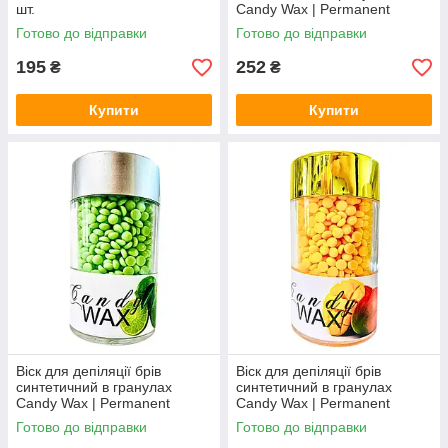
шт.
Candy Wax | Permanent
LASH&BROW | Кокос | 110g
Готово до відправки
Готово до відправки
195
252
₴
₴
Купити
Купити
Віск для депіляції брів
Віск для депіляції брів
синтетичний в гранулах
синтетичний в гранулах
Candy Wax | Permanent
Candy Wax | Permanent
LASH&BROW | Лайм | 110g
LASH&BROW | Манго | 110g
Готово до відправки
Готово до відправки